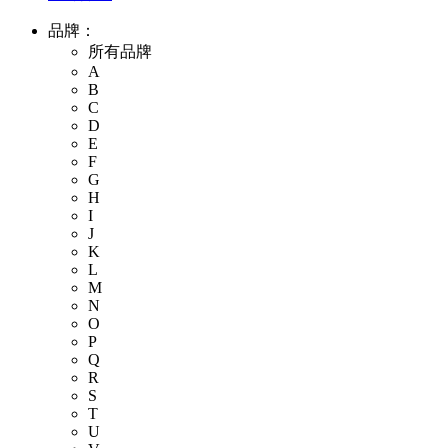
品牌：
所有品牌
A
B
C
D
E
F
G
H
I
J
K
L
M
N
O
P
Q
R
S
T
U