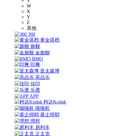
V
W
X
Y
Z
其他
360
黄金搭档
旗舰
金旗舰
BMO
印爽
亚太森博
高品乐
佳印
乐透
APP
柯达Kodak
喵喵机
基士得耶
理想
易利丰
泛太克