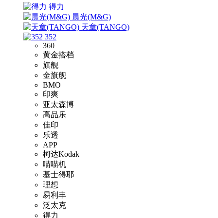
得力
晨光(M&G)
天章(TANGO)
352
360
黄金搭档
旗舰
金旗舰
BMO
印爽
亚太森博
高品乐
佳印
乐透
APP
柯达Kodak
喵喵机
基士得耶
理想
易利丰
泛太克
得力