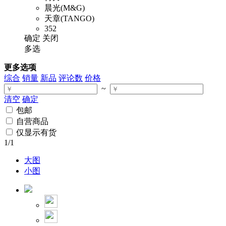
晨光(M&G)
天章(TANGO)
352
确定
关闭
多选
更多选项
综合
销量
新品
评论数
价格
~
清空
确定
包邮
自营商品
仅显示有货
1
/1
大图
小图