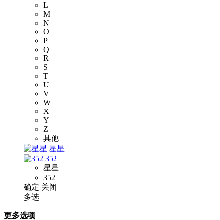
L
M
N
O
P
Q
R
S
T
U
V
W
X
Y
Z
其他
星星
352
星星
352
确定
关闭
多选
更多选项