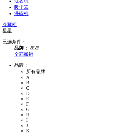
洗衣机
吸尘器
洗碗机
冷藏柜
星星
已选条件：
品牌：
星星
全部撤销
品牌：
所有品牌
A
B
C
D
E
F
G
H
I
J
K