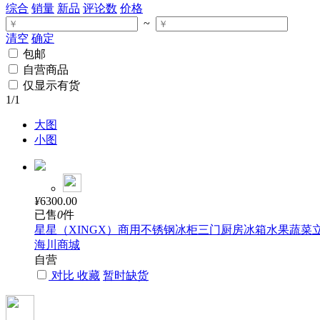
综合
销量
新品
评论数
价格
~
清空
确定
包邮
自营商品
仅显示有货
1
/1
大图
小图
¥
6300.00
已售
0
件
星星（XINGX）商用不锈钢冰柜三门厨房冰箱水果蔬菜立式保鲜
海川商城
自营
对比
收藏
暂时缺货