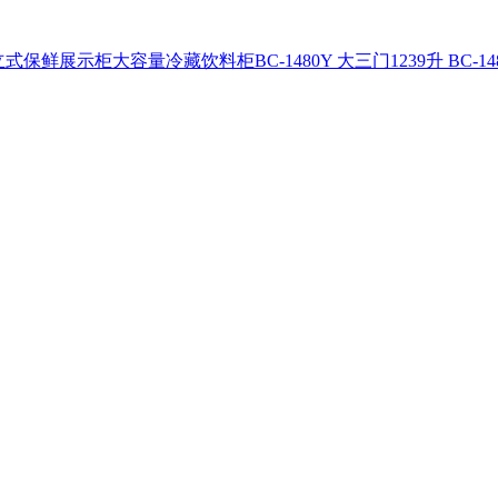
展示柜大容量冷藏饮料柜BC-1480Y 大三门1239升 BC-148