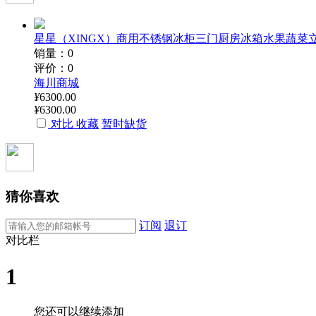
星星（XINGX）商用不锈钢冰柜三门厨房冰箱水果蔬菜立式保鲜
销量：0
评价：0
海川商城
¥
6300.00
¥
6300.00
对比
收藏
暂时缺货
猜你喜欢
订阅
退订
对比栏
1
您还可以继续添加