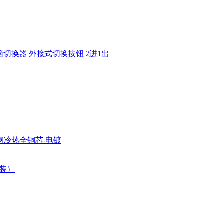
电脑切换器 外接式切换按钮 2进1出
钢冷热全铜芯-电镀
个装）