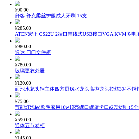
¥
90.00
舒客 舒克柔丝护齦成人牙刷 15支
¥
285.00
ATEN宏正 CS22U 2端口带线式USB接口VGA KVM多
¥
980.00
通达 四门文件柜
¥
780.00
玻璃更衣外屉
¥
130.00
面池水龙头铜主体四方厨房水龙头高抛龙头拉丝304不锈
¥
75.00
节能灯泡led照明家用10w超亮螺口螺旋卡口e27球泡（5
¥
590.00
通体五节卷柜
¥
145.00