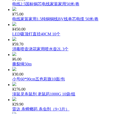
电线2.5国标铜芯电线家装家用50米/卷
¥
75.00
电线家装家用1.5纯铜铜线BV线单芯电缆 50米/卷
¥
450.00
LED吸顶灯直径40CM 10个
¥
59.70
消毒喷壶浇花家用喷水壶2L 3个
¥
6.00
撕裂绳50m
¥
30.00
小号60*90cm五色彩旗10面/包
¥
276.00
溴鼠灵杀鼠剂 老鼠药1000G 10袋/组
¥
29.90
雷达 杀蟑螂药 杀虫剂（9+3片）